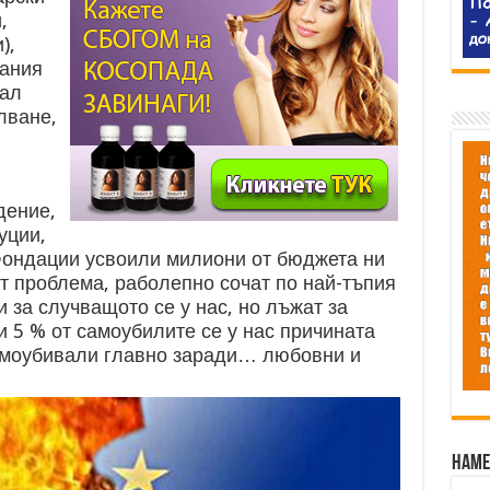
,
),
вания
нал
лване,
дение,
уции,
Фондации усвоили милиони от бюджета ни
т проблема, раболепно сочат по най-тъпия
 за случващото се у нас, но лъжат за
ри 5 % от самоубилите се у нас причината
самоубивали главно заради… любовни и
Наме