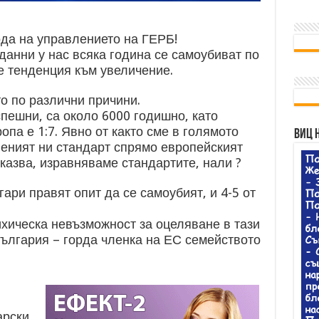
ода на управлението на ГЕРБ!
анни у нас всяка година се самоубиват по
е тенденция към увеличение.
о по различни причини.
пешни, са около 6000 годишно, като
опа е 1:7. Явно от както сме в голямото
Виц 
неният ни стандарт спрямо европейският
 казва, изравняваме стандартите, нали ?
ари правят опит да се самоубият, и 4-5 от
ихическа невъзможност за оцеляване в тази
ългария – горда членка на ЕС семейството
арски