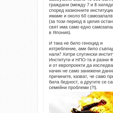
граждани (между 7 и 8 хиляди
според казионните институции
имаме и около 60 самозапал
(за този период в целия оста
свят има само едно самозапа
в Япония).
И така не било геноцид и
изтребление, ами било съвпа
нали? Хитри слугински инстит
Институти и НПО-та и разни 
и от европроекти да изследва
начин не само занижени данни
причините, казват, че само п
била бедност, а другите се 
семейни проблеми (?!).