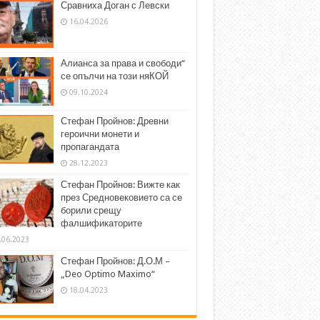
Сравниха Доган с Левски
16.04.2026
Алианса за права и свободи“
се опълчи на този няКОЙ
09.10.2024
Стефан Пройнов: Древни
героични монети и
пропагандата
28.12.2023
Стефан Пройнов: Вижте как
през Средновековието са се
борили срещу
фалшификаторите
.06.2023
Стефан Пройнов: Д.О.М –
„Deo Optimo Maximo“
18.04.2023