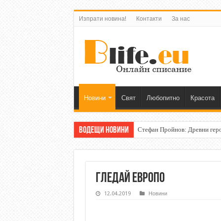
Изпрати новина!
Контакти
За нас
Новини
Свят
Любопитно
Красота
Водещи новини
Стефан Пройнов: Древни гер
Стефан Пройнов: Вижте как 
Гледай Европо
12.04.2019
Новини