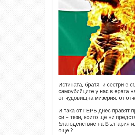
Истината, братя, и сестри е с
самоубийците у нас в ерата н
от чудовищна мизерия, от отч
И така от ГЕРБ днес правят 
си – тези, които ще ни предс
благоденствие на България и
още ?