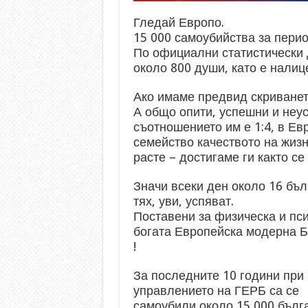
Гледай Европо.
15 000 самоубийства за пери
По официални статистически д
около 800 души, като е налиц
Ако имаме предвид скриванет
А общо опити, успешни и неус
съотношението им е 1:4, в Евр
семейство качеството на жиз
расте – достигаме ги както се
Значи всеки ден около 16 бълг
тях, уви, успяват.
Поставени за физическа и пс
богата Европейска модерна Б
!
За последните 10 години при
управлението на ГЕРБ са се
самоубили около 15 000 бълг