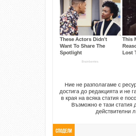
Ние не разполагаме с ресу
достига до редакцията и не г
в края на всяка статия е пос
Възможно е тази статия д
действителни л
Сподели