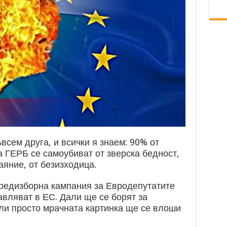
ъвсем друга, и всички я знаем: 90% от
а ГЕРБ се самоубиват от зверска бедност,
аяние, от безизходица.
предизборна кампания за Евродепутатите
тавляват в ЕС. Дали ще се борят за
ли просто мрачната картинка ще се влоши