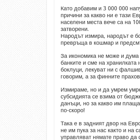
Като добавим и 3 000 000 на
причини за какво ни е тази Е
населени места вече са на 1
затворени.
Народът измира, народът е бо
превръща в кошмар и предсмъ
За икономика не може и дума 
банките и сме на хранилката 
боклуци, лекуват ни с фалшив
говорим, а за финните прахов
Измираме, но и да умрем умр
субсидията се взима от бюджет
данъци, но за какво им плащам
по-скоро!
Така е в задният двор на Евро
не им пука за нас както и на 
управляват нямате право да 