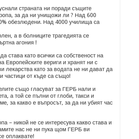
пуснали страната ни поради същите
вропа, за да ни унищожи ли ? Над 600
00% обезлюдени. Над 4000 училища са
лен, а в болниците трагедията се
ртна агония !
да става като всички са собственост на
на Европейските вериги и хранят ни с
и лекарства като за водата не ни дават да
и частици от къде са също!
елите също гласуват за ГЕРБ нали и
а, а той се пълни от глоби, такси и
е, за какво е въпросът, за да ни убият час
па – никой не се интересува какво става и
самите нас не ни пука щом ГЕРБ ви
се оплаквате!