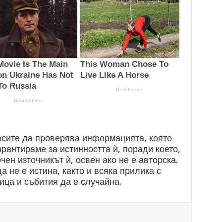
рсите да проверява информацията, която
арантираме за истинността ѝ, поради което,
очен източникът ѝ, освен ако не е авторска.
а не е истина, както и всяка прилика с
ица и събития да е случайна.