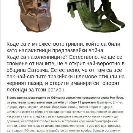
Къде са и множеството гривни, който са били
като налакътници предпазвайки война.
Къде са наколенниците? Естествено, че ще се
спомене от нашите, че е открит най-вероятно в
община Сатовча. Естествено, че от там са все
пак най-скъпите тракийски шлемове отишли на
черният пазар, и старите иманяри си говорят
легенди за този регион.