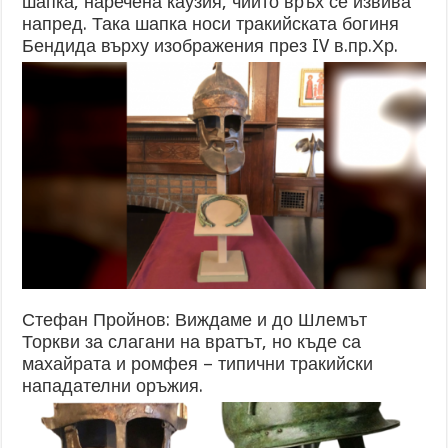
шапка, наречена каузия, чийто връх се извива
напред. Така шапка носи тракийската богиня
Бендида върху изображения през IV в.пр.Хр.
Стефан Пройнов: Виждаме и до Шлемът
Торкви за слагани на вратът, но къде са
махайрата и ромфея – типични тракийски
нападателни оръжия.