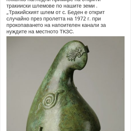
тракииски шлемове по нашите земи .
„Тракийският шлем от с. Беден е открит
случайно през пролетта на 1972 г. при
прокопаването на напоителен канали за
нуждите на местното ТКЗС.