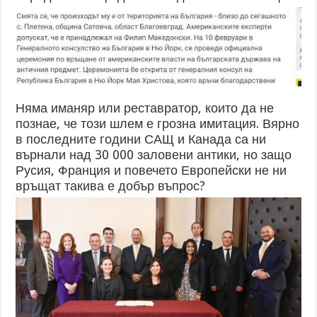
Няма иманяр или реставратор, които да не
познае, че този шлем е грозна имитация. Вярно
в последните години САЩ и Канада са ни
върнали над 30 000 заловени антики, но защо
Русия, Франция и повечето Европейски не ни
връщат такива е добър въпрос?