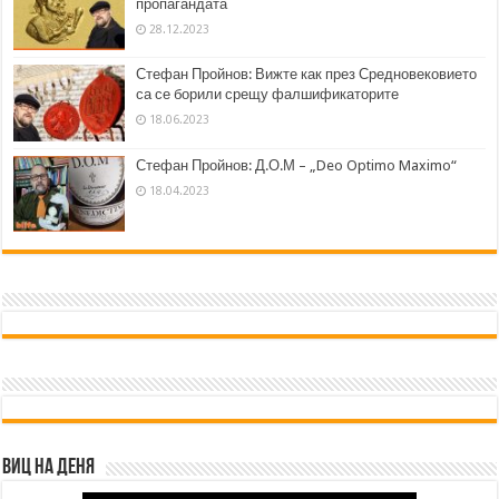
пропагандата
28.12.2023
Стефан Пройнов: Вижте как през Средновековието
са се борили срещу фалшификаторите
18.06.2023
Стефан Пройнов: Д.О.М – „Deo Optimo Maximo“
18.04.2023
Виц на деня