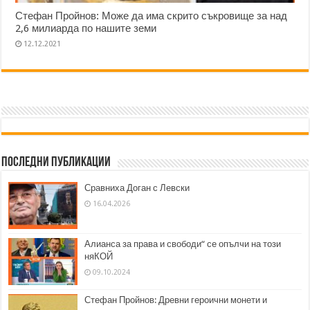
Стефан Пройнов: Може да има скрито съкровище за над
2,6 милиарда по нашите земи
12.12.2021
Последни публикации
Сравниха Доган с Левски
16.04.2026
Алианса за права и свободи“ се опълчи на този
няКОЙ
09.10.2024
Стефан Пройнов: Древни героични монети и