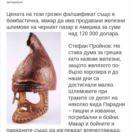
Цената на този грозен фалшификат също е
бомбастична, макар да има продавани железни
шлемове на черният пазар в Америка за суми
над 120 000 долара.
Стефан Пройнов: Не
става дума за грешка
като казвам железни,
защото желязото по-
бързо корозира и до
наши дни са
достигнали малко.
Шлемовете при
траките се делят на
няколко вида Парадни
– пищни и изваяни,
погребални и бойни.
Макар и бойните и
парадните също да изглеждат впечатляващо.