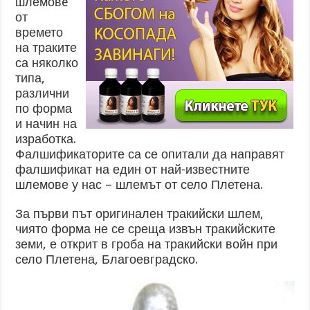
шлемовe
от
времето
на траките
са няколко
типа,
различни
по форма
и начин на
изработка.
Фалшификаторите са се опитали да направят
фалшификат на един от най-известните
шлемове у нас – шлемът от село Плетена.
За първи път оригинален тракийски шлем,
чиято форма не се среща извън тракийските
земи, е открит в гроба на тракийски войн при
село Плетена, Благоевградско.