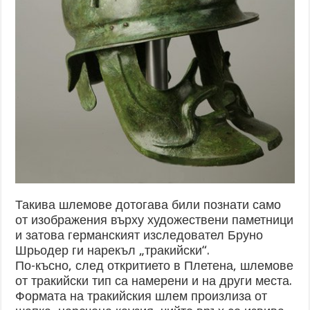
Такива шлемове дотогава били познати само
от изображения върху художествени паметници
и затова германският изследовател Бруно
Шрьодер ги нарекъл „тракийски“.
По-късно, след откритието в Плетена, шлемове
от тракийски тип са намерени и на други места.
Формата на тракийския шлем произлиза от