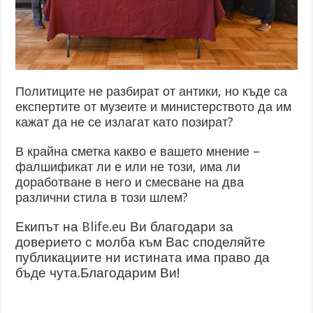
Политиците не разбират от антики, но къде са
експертите от музеите и министерството да им
кажат да не се излагат като позират?
В крайна сметка какво е вашето мнение –
фалшификат ли е или не този, има ли
доработване в него и смесване на два
различни стила в този шлем?
Екипът на
Blife.eu
Ви благодари за
доверието с молба към Вас споделяйте
публикациите ни истината има право да
бъде чута.Благодарим Ви!